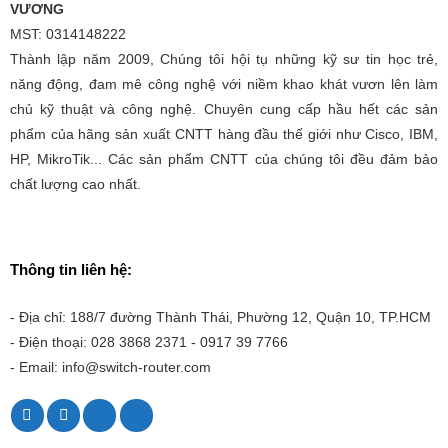
VƯƠNG
MST: 0314148222
Thành lập năm 2009, Chúng tôi hội tụ những kỹ sư tin học trẻ,
năng động, đam mê công nghệ với niềm khao khát vươn lên làm
chủ kỹ thuật và công nghệ. Chuyên cung cấp hầu hết các sản
phẩm của hãng sản xuất CNTT hàng đầu thế giới như Cisco, IBM,
HP, MikroTik... Các sản phẩm CNTT của chúng tôi đều đảm bảo
chất lượng cao nhất.
Thông tin liên hệ:
- Địa chỉ: 188/7 đường Thành Thái, Phường 12, Quận 10, TP.HCM
- Điện thoại: 028 3868 2371 - 0917 39 7766
- Email: info@switch-router.com