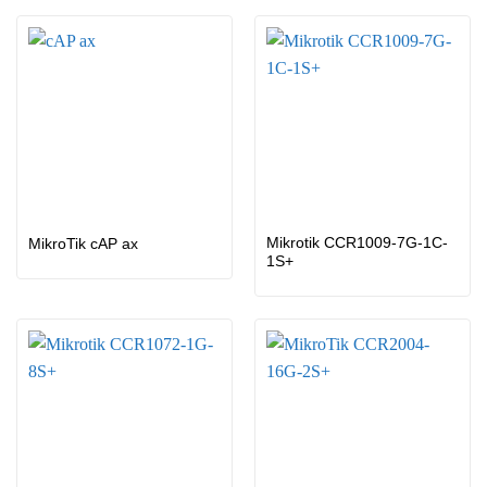
Mikrotik CCR1009-7G-1C-
MikroTik cAP ax
1S+