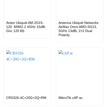
Anten Ubiquiti AM-2G15-
Antenna Ubiquiti Networks
120. MIMO 2.4GHz 15dBi
AirMax Omni AMO-5G13,
Góc 120 Độ
5GHz 13dBi, 2×2 Dual
Polarity
CRS326-4C+20G+2Q+RM
MikroTik cAP ac