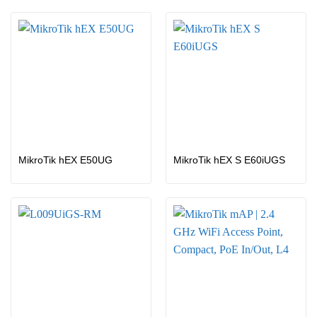
MikroTik hEX E50UG
MikroTik hEX S E60iUGS