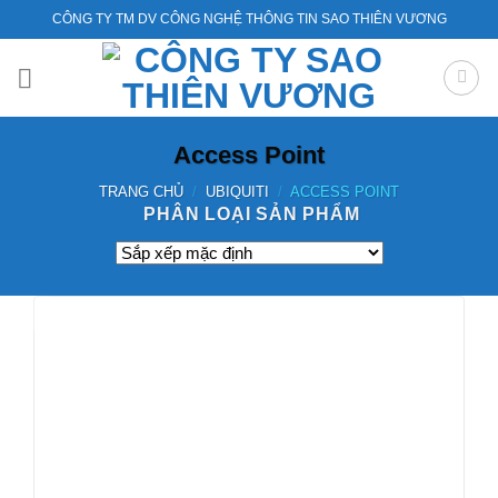
Bỏ
CÔNG TY TM DV CÔNG NGHỆ THÔNG TIN SAO THIÊN VƯƠNG
qua
nội
dung
Access Point
TRANG CHỦ
/
UBIQUITI
/
ACCESS POINT
PHÂN LOẠI SẢN PHẨM